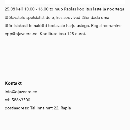
25.08 kell 10.00 - 16.00 toimub Raplas koolitus laste ja noortega
töötavatele spetsialistidele, kes soovivad täiendada oma
tööriistakasti leinatööd toetavate harjutustega. Registreerumine
epp@ojaveere.ee. Koolituse tasu 125 eurot.
Kontakt
info@ojaveere.ee
tel: 58663300
postiaadress: Tallinna mnt 22, Rapla