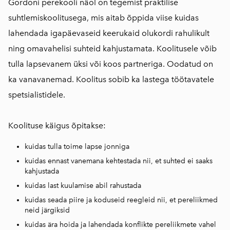
Gordoni perekooli näol on tegemist praktilise
suhtlemiskoolitusega, mis aitab õppida viise kuidas
lahendada igapäevaseid keerukaid olukordi rahulikult
ning omavahelisi suhteid kahjustamata. Koolitusele võib
tulla lapsevanem üksi või koos partneriga. Oodatud on
ka vanavanemad. Koolitus sobib ka lastega töötavatele
spetsialistidele.
Koolituse käigus õpitakse:
kuidas tulla toime lapse jonniga
kuidas ennast vanemana kehtestada nii, et suhted ei saaks
kahjustada
kuidas last kuulamise abil rahustada
kuidas seada piire ja koduseid reegleid nii, et pereliikmed
neid järgiksid
kuidas ära hoida ja lahendada konflikte pereliikmete vahel