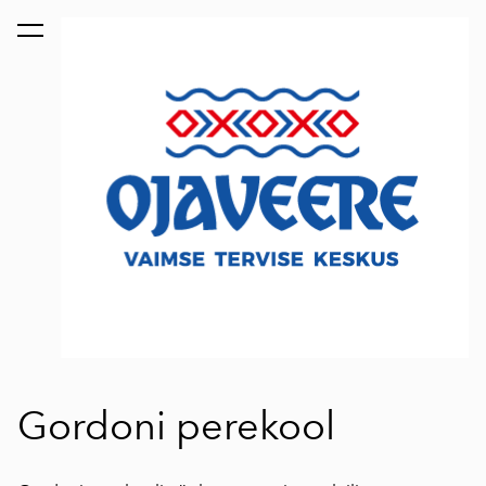
lisati ostukorvi.
Vaata ostukorvi
Gordoni perekool