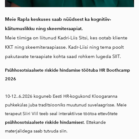
Meie Rapla keskuses saab nüüdsest ka kognitiiv-
käitumuslikku ning skeemiteraapiat.
Meie tiimiga on liitunud Kadri-Liis Sitsi, kes ootab kliente
KKT ning skeemiteraapiasse. Kadr-Liisi ning tema poolt
pakutavate teraapiate kohta saad rohkem lugeda
SIIT.
Psühhosotsiaalsete riskide hindamise töötuba HR Boothcamp
2026
10-12..6.2026 koguneb Eesti HR-kogukond Kloogaranna
puhkekülas juba traditsiooniks muutunud suvelaagrisse. Meie
terapeut Siiri Viil teeb seal interaktiivse töötoa ettevõtete
psühhosotsiaalsete riskide hindamises
t. Ettekande
materjalidega saab
tutvuda siin.