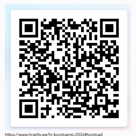
https://www.hrselts.ee/hr-bootcamp-2026#tootoad