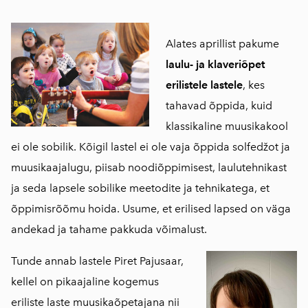
Alates aprillist pakume
laulu- ja klaveriõpet
erilistele lastele
, kes
tahavad õppida, kuid
klassikaline muusikakool
ei ole sobilik. Kõigil lastel ei ole vaja õppida solfedžot ja
muusikaajalugu, piisab noodiõppimisest, laulutehnikast
ja seda lapsele sobilike meetodite ja tehnikatega, et
õppimisrõõmu hoida. Usume, et erilised lapsed on väga
andekad ja tahame pakkuda võimalust.
Tunde annab lastele Piret Pajusaar,
kellel on pikaajaline kogemus
eriliste laste muusikaõpetajana nii