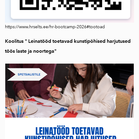
https://www.hrselts.ee/hr-bootcamp-2026#tootoad
Koolitus " Leinatööd toetavad kunstipõhised harjutused
töös laste ja noortega"