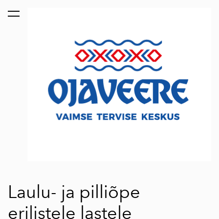
lisati ostukorvi.
Vaata ostukorvi
Laulu- ja pilliõpe
erilistele lastele