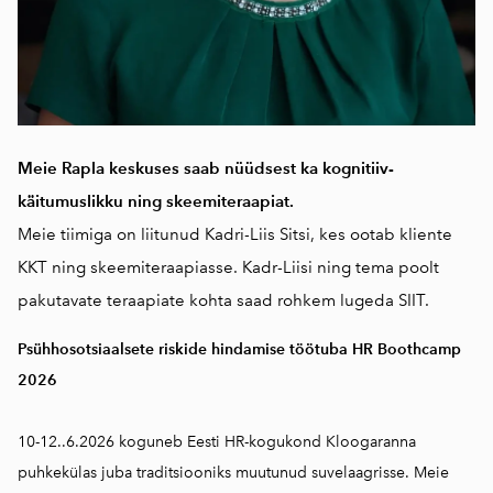
Meie Rapla keskuses saab nüüdsest ka kognitiiv-
käitumuslikku ning skeemiteraapiat.
Meie tiimiga on liitunud Kadri-Liis Sitsi, kes ootab kliente
KKT ning skeemiteraapiasse. Kadr-Liisi ning tema poolt
pakutavate teraapiate kohta saad rohkem lugeda
SIIT.
Psühhosotsiaalsete riskide hindamise töötuba HR Boothcamp
2026
10-12..6.2026 koguneb Eesti HR-kogukond Kloogaranna
puhkekülas juba traditsiooniks muutunud suvelaagrisse. Meie