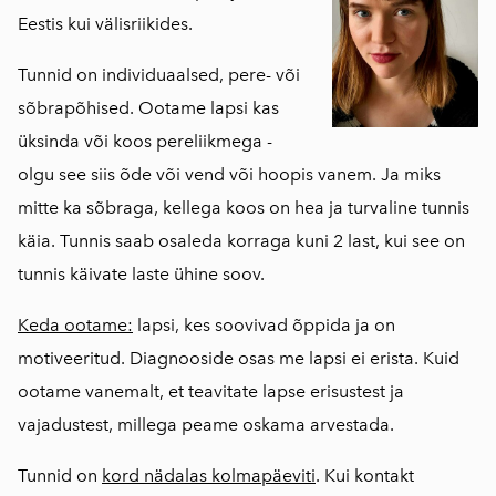
Eestis kui välisriikides.
Tunnid on individuaalsed, pere- või
sõbrapõhised. Ootame lapsi kas
üksinda või koos pereliikmega -
olgu see siis õde või vend või hoopis vanem. Ja miks
mitte ka sõbraga, kellega koos on hea ja turvaline tunnis
käia. Tunnis saab osaleda korraga kuni 2 last, kui see on
tunnis käivate laste ühine soov.
Keda ootame:
lapsi, kes soovivad õppida ja on
motiveeritud. Diagnooside osas me lapsi ei erista. Kuid
ootame vanemalt, et teavitate lapse erisustest ja
vajadustest, millega peame oskama arvestada.
Tunnid on
kord nädalas kolmapäeviti
. Kui kontakt