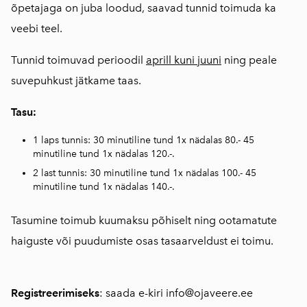
õpetajaga on juba loodud, saavad tunnid toimuda ka
veebi teel.
Tunnid toimuvad perioodil
aprill kuni juuni
ning peale
suvepuhkust jätkame taas.
Tasu:
1 laps tunnis: 30 minutiline tund 1x nädalas 80.- 45
minutiline tund 1x nädalas 120.-.
2 last tunnis: 30 minutiline tund 1x nädalas 100.- 45
minutiline tund 1x nädalas 140.-.
Tasumine toimub kuumaksu põhiselt ning ootamatute
haiguste või puudumiste osas tasaarveldust ei toimu.
Registreerimiseks
: saada e-kiri info@ojaveere.ee