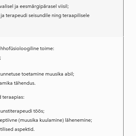
alisel ja eesmärgipärasel viisil;
 ja terapeudi seisundile ning teraapilisele
hhofüsioloogiline toime:
;
tunnetuse toetamine muusika abil;
aamika tähendus.
 teraapias:
kunstiterapeudi töös;
septiivne (muusika kuulamine) lähenemine;
tilised aspektid.