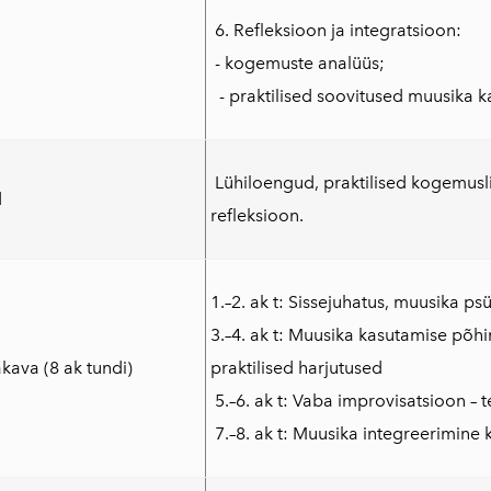
6. Refleksioon ja integratsioon:
- kogemuste analüüs;
- praktilised soovitused muusika 
Lühiloengud, praktilised kogemusli
d
refleksioon.
1.–2. ak t: Sissejuhatus, muusika p
3.–4. ak t: Muusika kasutamise põh
ava (8 ak tundi)
praktilised harjutused
5.–6. ak t: Vaba improvisatsioon –
7.–8. ak t: Muusika integreerimine k