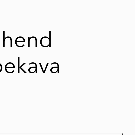
lisati ostukorvi.
Vaata ostukorvi
ahend
pekava