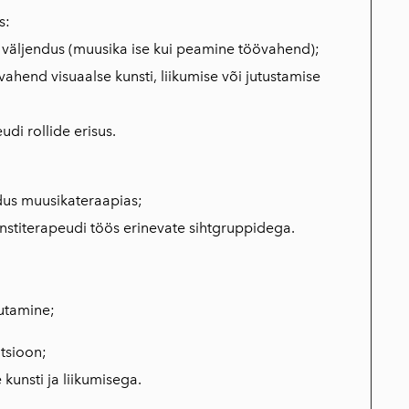
s:
 väljendus (muusika ise kui peamine töövahend);
ahend visuaalse kunsti, liikumise või jutustamise
di rollide erisus.
dus muusikateraapias;
stiterapeudi töös erinevate sihtgruppidega.
sutamine;
tsioon;
kunsti ja liikumisega.