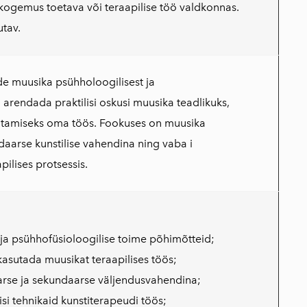
ökogemus toetava või teraapilise töö valdkonnas.
utav.
e muusika psühholoogilisest ja
 arendada praktilisi oskusi muusika teadlikuks,
sutamiseks oma töös. Fookuses on muusika
daarse kunstilise vahendina ning vaba i
ilises protsessis.
ja psühhofüsioloogilise toime põhimõtteid;
kasutada muusikat teraapilises töös;
arse ja sekundaarse väljendusvahendina;
si tehnikaid kunstiterapeudi töös;