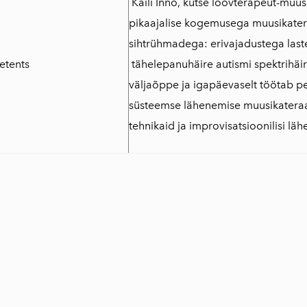
Kaili Inno, kutse loovterapeut-muusi
pikaajalise kogemusega muusikater
sihtrühmadega: erivajadustega laste,
etents
tähelepanuhäire autismi spektrihäir
väljaõppe ja igapäevaselt töötab p
süsteemse lähenemise muusikateraa
tehnikaid ja improvisatsioonilisi läh