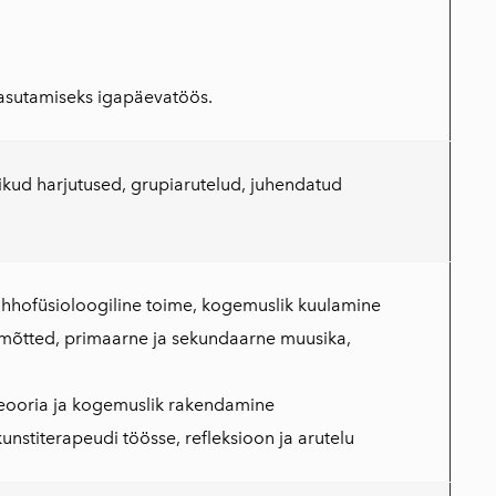
kasutamiseks igapäevatöös.
kud harjutused, grupiarutelud, juhendatud
sühhofüsioloogiline toime, kogemuslik kuulamine
imõtted, primaarne ja sekundaarne muusika,
 teooria ja kogemuslik rakendamine
unstiterapeudi töösse, refleksioon ja arutelu