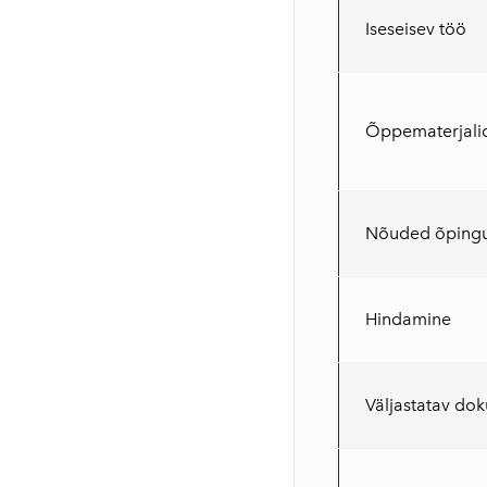
Iseseisev töö
Õppematerjali
Nõuded õpingu
Hindamine
Väljastatav do