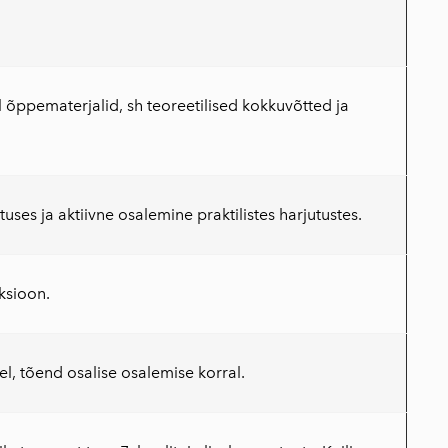
l õppematerjalid, sh teoreetilised kokkuvõtted ja
es ja aktiivne osalemine praktilistes harjutustes.
ksioon.
l, tõend osalise osalemise korral.