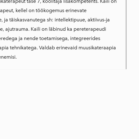
katerapeut tase 7, koolitaja lisakompetents. Kaili on
apeut, kellel on töökogemus erinevate
 ja täiskasvanutega sh: intellektipuue, aktiivus-ja
e, ajutrauma. Kaili on läbinud ka pereterapeudi
eredega ja nende toetamisega, integreerides
pia tehnikatega. Valdab erinevaid muusikateraapia
enemisi.