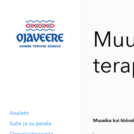
Muu
ter
Avaleht
Muusika kui tööva
Sulle ja su perele
Organisatsioonile