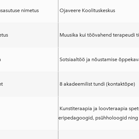
usasutuse nimetus
Ojaveere Koolituskeskus
etus
Muusika kui töövahend terapeudi t
m
Sotsiaaltöö ja nõustamise õppekava
t
8 akadeemilist tundi (kontaktõpe)
Kunstiteraapia ja loovteraapia spets
eripedagoogid, psühholoogid ning te