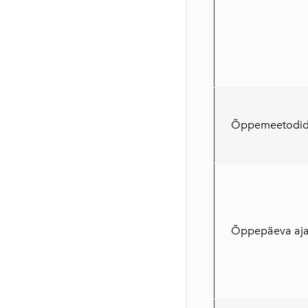
Õppemeetodi
Õppepäeva ajak