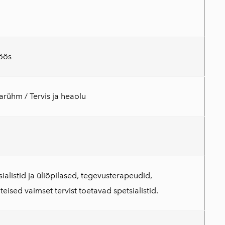
öös
rühm / Tervis ja heaolu
ialistid ja üliõpilased, tegevusterapeudid,
ised vaimset tervist toetavad spetsialistid.