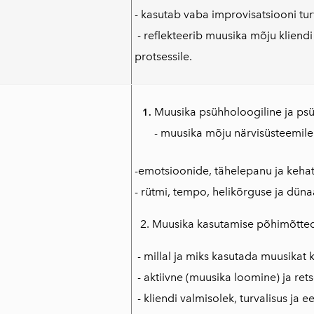
- kasutab vaba improvisatsiooni turv
- reflekteerib muusika mõju kliendi
protsessile.
Muusika psühholoogiline ja psü
- muusika mõju närvisüsteemile
-emotsioonide, tähelepanu ja keha
- rütmi, tempo, helikõrguse ja dün
2. Muusika kasutamise põhimõtted
- millal ja miks kasutada muusikat 
- aktiivne (muusika loomine) ja ret
- kliendi valmisolek, turvalisus ja ee