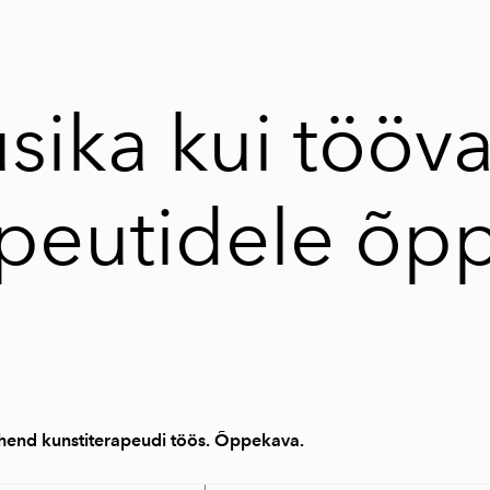
sika kui tööv
apeutidele õp
hend kunstiterapeudi töös
.
Õppekava.