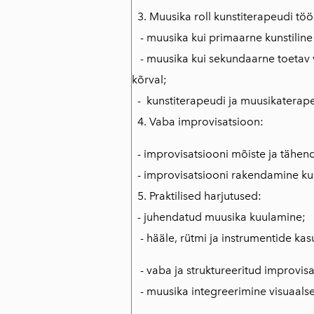
3. Muusika roll kunstiterapeudi töö
- muusika kui primaarne kunstiline
- muusika kui sekundaarne toetav v
kõrval;
- kunstiterapeudi ja muusikaterapeu
4. Vaba improvisatsioon:
- improvisatsiooni mõiste ja tähen
- improvisatsiooni rakendamine kun
5. Praktilised harjutused:
- juhendatud muusika kuulamine;
- hääle, rütmi ja instrumentide ka
- vaba ja struktureeritud improvisa
- muusika integreerimine visuaalse 