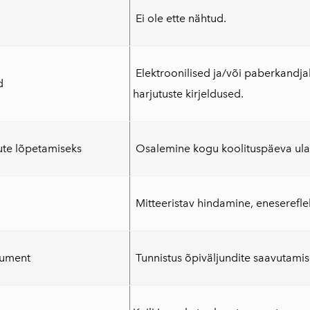
Ei ole ette nähtud.
Elektroonilised ja/või paberkandja
d
harjutuste kirjeldused.
te lõpetamiseks
Osalemine kogu koolituspäeva ulatus
Mitteeristav hindamine, eneserefle
kument
Tunnistus õpiväljundite saavutamise