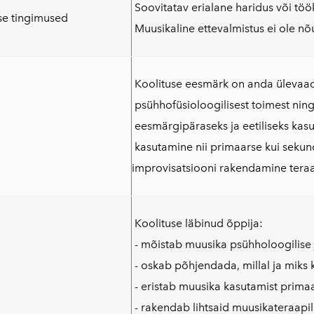
Soovitatav erialane haridus või tö
se tingimused
Muusikaline ettevalmistus ei ole nõ
Koolituse eesmärk on anda ülevaad
psühhofüsioloogilisest toimest ning
eesmärgipäraseks ja eetiliseks ka
kasutamine nii primaarse kui sekun
improvisatsiooni rakendamine teraap
Koolituse läbinud õppija:
- mõistab muusika psühholoogilise 
- oskab põhjendada, millal ja miks 
- eristab muusika kasutamist prima
- rakendab lihtsaid muusikateraapili