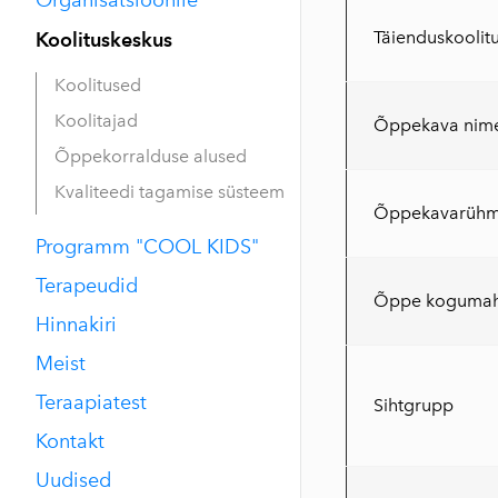
Täienduskoolit
Koolituskeskus
Koolitused
Koolitajad
Õppekava nim
Õppekorralduse alused
Kvaliteedi tagamise süsteem
Õppekavarüh
Programm "COOL KIDS"
Terapeudid
Õppe kogumah
Hinnakiri
Meist
Teraapiatest
Sihtgrupp
Kontakt
Uudised