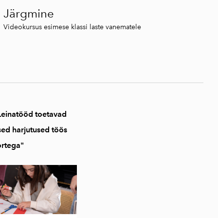
Järgmine
Videokursus esimese klassi laste vanematele
 Leinatööd toetavad
sed harjutused töös
ortega"