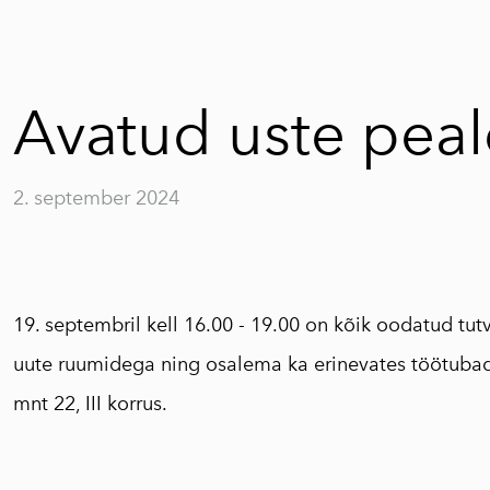
Avatud uste pea
2. september 2024
19. septembril kell 16.00 - 19.00 on kõik oodatud t
uute ruumidega ning osalema ka erinevates töötubad
mnt 22, III korrus.