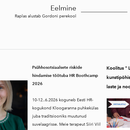
Eelmine
Raplas alustab Gordoni perekool
Psühhosotsiaalsete riskide
Koolitus "
hindamise töötuba HR Boothcamp
kunstipõhi
2026
laste ja no
10-12..6.2026 koguneb Eesti HR-
kogukond Kloogaranna puhkekülas
juba traditsiooniks muutunud
suvelaagrisse. Meie terapeut Siiri Viil