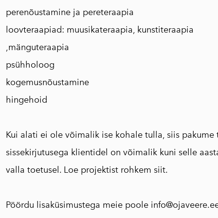
perenõustamine ja pereteraapia
loovteraapiad: muusikateraapia, kunstiteraapia
,mänguteraapia
psühholoog
kogemusnõustamine
hingehoid
Kui alati ei ole võimalik ise kohale tulla, siis pakume
sissekirjutusega klientidel on võimalik kuni selle aa
valla toetusel. Loe projektist rohkem
siit
.
Pöördu lisaküsimustega meie poole info@ojaveere.ee