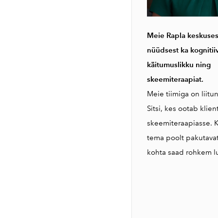
Meie Rapla keskuses
nüüdsest ka kognitii
käitumuslikku ning
skeemiteraapiat.
Meie tiimiga on liitu
Sitsi, kes ootab klie
skeemiteraapiasse. K
tema poolt pakutavat
kohta saad rohkem 