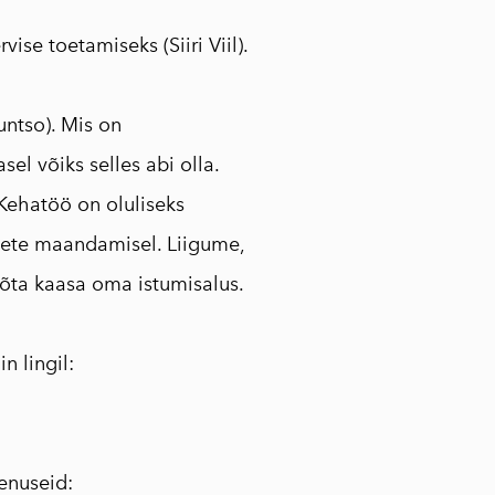
se toetamiseks (Siiri Viil).
ntso). Mis on
el võiks selles abi olla.
Kehatöö on oluliseks
gete maandamisel. Liigume,
võta kaasa oma istumisalus.
iin lingil
:
eenuseid: