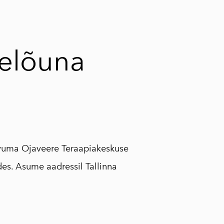
lisati ostukorvi.
Vaata ostukorvi
lelõuna
utvuma Ojaveere Teraapiakeskuse
es. Asume aadressil Tallinna