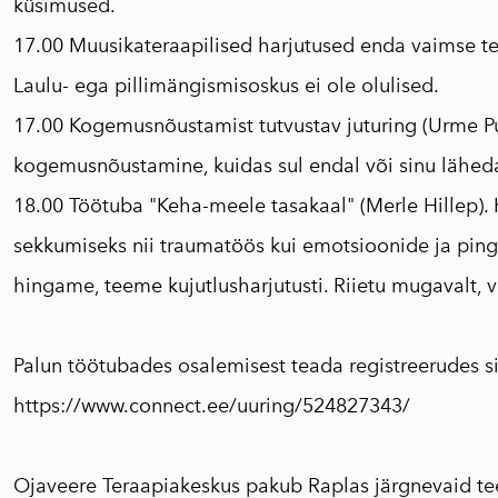
küsimused.
17.00 Muusikateraapilised harjutused enda vaimse tervi
Laulu- ega pillimängismisoskus ei ole olulised.
17.00 Kogemusnõustamist tutvustav juturing (Urme Pu
kogemusnõustamine, kuidas sul endal või sinu lähedas
18.00 Töötuba "Keha-meele tasakaal" (Merle Hillep). 
sekkumiseks nii traumatöös kui emotsioonide ja pin
hingame, teeme kujutlusharjutusti. Riietu mugavalt, 
Palun töötubades osalemisest teada registreerudes
s
https://www.connect.ee/uuring/524827343/
Ojaveere Teraapiakeskus pakub Raplas järgnevaid t