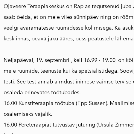
Ojaveere Teraapiakeskus on Raplas tegutsenud juba a
saab öelda, et on meie viies sünnipäev ning on rõõm
veelgi avaramatesse ruumidesse kolimisega. Ka as
kesklinnas, peaväljaku ääres, bussipeatustele lähemal 
Neljapäeval, 19. septembril, kell 16.99 - 19.00, on kõ
meie ruumide, teenuste kui ka spetsialistidega. Soov
testi. See test annab aimdust inimese vaimse tervise 
osaleda erinevates töötubades.
16.00 Kunstiteraapia töötuba (Epp Sussen). Maalimise
osalemiseks vajalik.
16.00 Pereteraapiat tutvustav juturing (Ursula Zimme