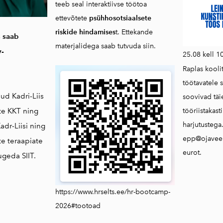
teeb seal interaktiivse töötoa
ettevõtete
psühhosotsiaalsete
riskide hindamises
t. Ettekande
 saab
materjalidega saab
tutvuda siin.
v-
25.08 kell 1
Raplas kooli
töötavatele s
nud Kadri-Liis
soovivad tä
tööriistakast
nte KKT ning
harjutustega
adr-Liisi ning
epp@ojaveer
e teraapiate
eurot.
lugeda
SIIT.
https://www.hrselts.ee/hr-bootcamp-
2026#tootoad