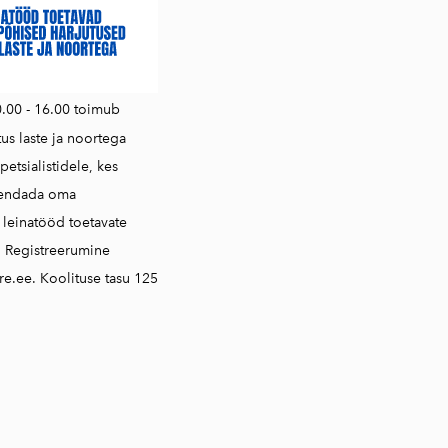
0.00 - 16.00 toimub
tus laste ja noortega
petsialistidele, kes
iendada oma
i leinatööd toetavate
. Registreerumine
e.ee. Koolituse tasu 125