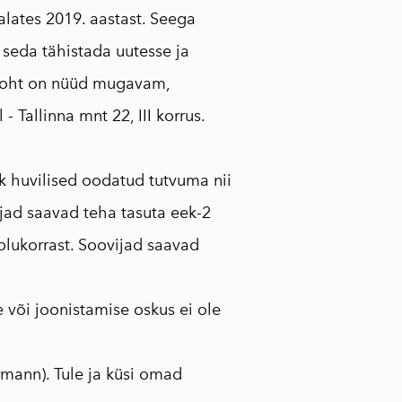
lates 2019. aastast. Seega
 seda tähistada uutesse ja
ukoht on nüüd mugavam,
- Tallinna mnt 22, III korrus.
ik huvilised oodatud tutvuma nii
ijad saavad teha tasuta eek-2
olukorrast. Soovijad saavad
 või joonistamise oskus ei ole
rmann). Tule ja küsi omad