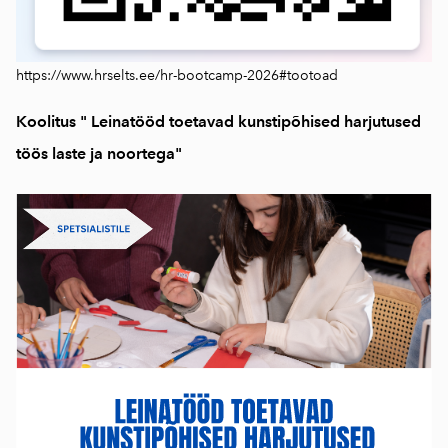
https://www.hrselts.ee/hr-bootcamp-2026#tootoad
Koolitus " Leinatööd toetavad kunstipõhised harjutused
töös laste ja noortega"