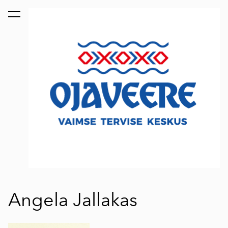
lisati ostukorvi.
Vaata ostukorvi
Angela Jallakas