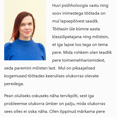
Huvi psühholoogia vastu ning
soov inimestega töötada on
mul lapsepõlvest saadik.
Töötasin üle kümne aasta
klassiõpetajana ning mõistsin,
et iga lapse loo taga on tema
pere. Mida rohkem olen teadlik
pere toimemehhanismidest,
seda paremini mõistan last. Mul on pikaajalised
kogemused töötades keerulises olukorras olevate
peredega.
Pean oluliseks oskuseks näha tervikpilti, sest iga
probleemse olukorra ümber on palju, mida olukorras
sees olles ei oska näha. Olen õppinud märkama pere