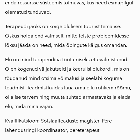
enda ressursse süsteemis toimuvas, kus need esmapilgul
olematud tunduvad.
Terapeudi jaoks on kõige olulisem tööriist tema ise.
Oskus hoida end vaimselt, mitte teiste probleemidesse
lõksu jääda on need, mida õpingute käigus omandan.
Elu on mind terapeudina töötamiseks ettevalmistanud.
Olen kogenud väljakutseid ja keerulisi olukordi, mis on
tõuganud mind otsima võimalusi ja seeläbi koguma
teadmisi. Teadmisi kuidas luua oma ellu rohkem rõõmu,
olla ise tervem ning muuta suhted armastavaks ja elada
elu, mida mina vajan.
Kvalifikatsioon: S
otsiaalteaduste magister, Pere
lahendusringi koordinaator, pereterapeut