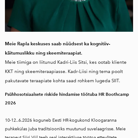
Meie Rapla keskuses saab nüüdsest ka kognitiiv-
käitumuslikku ning skeemiteraapiat.
Meie tiimiga on liitunud Kadri-Liis Sitsi, kes ootab kliente
KKT ning skeemiteraapiasse. Kadr-Liisi ning tema poolt
pakutavate teraapiate kohta saad rohkem lugeda
SIIT.
Psühhosotsiaalsete riskide hindamise töötuba HR Boothcamp
2026
10-12..6.2026 koguneb Eesti HR-kogukond Kloogaranna
puhkekülas juba traditsiooniks muutunud suvelaagrisse. Meie
terapeut Siiri Viil teeb seal interaktiivse töötoa ettevõtete