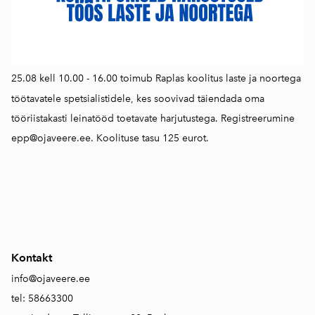
25.08 kell 10.00 - 16.00 toimub Raplas koolitus laste ja noortega
töötavatele spetsialistidele, kes soovivad täiendada oma
tööriistakasti leinatööd toetavate harjutustega. Registreerumine
epp@ojaveere.ee. Koolituse tasu 125 eurot.
Kontakt
info@ojaveere.ee
tel: 58663300