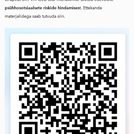
psühhosotsiaalsete riskide hindamises
t. Ettekande
materjalidega saab
tutvuda siin.