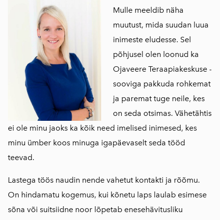
Mulle meeldib näha
muutust, mida suudan luua
inimeste eludesse. Sel
põhjusel olen loonud ka
Ojaveere Teraapiakeskuse -
sooviga pakkuda rohkemat
ja paremat tuge neile, kes
on seda otsimas. Vähetähtis
ei ole minu jaoks ka kõik need imelised inimesed, kes
minu ümber koos minuga igapäevaselt seda tööd
teevad.
Lastega töös naudin nende vahetut kontakti ja rõõmu.
On hindamatu kogemus, kui kõnetu laps laulab esimese
sõna või suitsiidne noor lõpetab enesehävitusliku