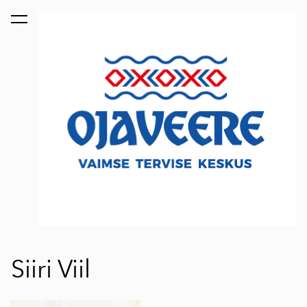
lisati ostukorvi.
Vaata ostukorvi
Siiri Viil