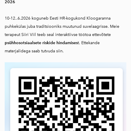
2026
10-12..6.2026 koguneb Eesti HR-kogukond Kloogaranna
puhkekülas juba traditsiooniks muutunud suvelaagrisse. Meie
terapeut Siiri Viil teeb seal interaktiivse töötoa ettevõtete
psühhosotsiaalsete riskide hindamises
t. Ettekande
materjalidega saab
tutvuda siin.