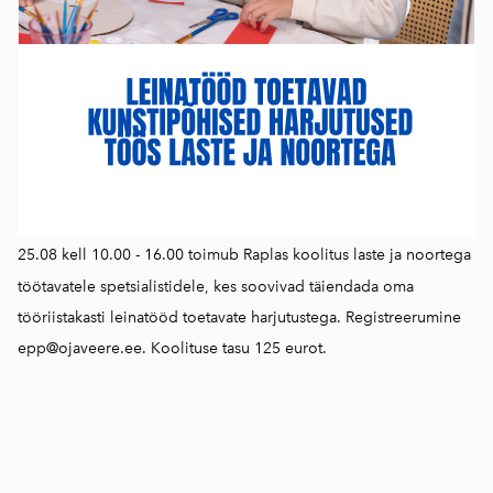
25.08 kell 10.00 - 16.00 toimub Raplas koolitus laste ja noortega
töötavatele spetsialistidele, kes soovivad täiendada oma
tööriistakasti leinatööd toetavate harjutustega. Registreerumine
epp@ojaveere.ee. Koolituse tasu 125 eurot.