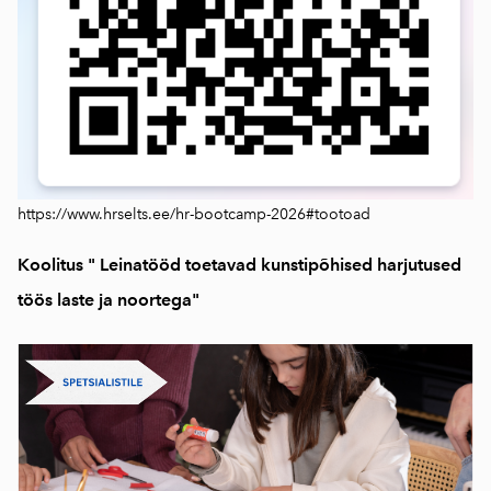
https://www.hrselts.ee/hr-bootcamp-2026#tootoad
Koolitus " Leinatööd toetavad kunstipõhised harjutused
töös laste ja noortega"