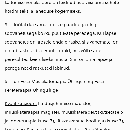
käitumise või üks pere on leidnud uue viisi oma suhete
hoidmiseks ja läheduse kogemiseks.
Siiri töötab ka samasooliste paaridega ning
soovahetusega kokku puutuvate peredega. Kui lapse
soovahetus on lapsele endale raske, siis vanematel on
omad raskused ja emotsioonid, mis võib sageli
peresuhted keeruliseks muuta. Siiri on oma lapse ja
perega need raskused läbinud.
Siiri on Eesti Muusikateraapia Ühingu ning Eesti
Pereteraapia Ühingu liige
Kvalifikatsioon:
haldusjuhtimise magister,
muusikateraapia magister, muusikaterapeut (kutsetase 6
ja loovteraapia kutse 7), täiskasvanute koolitaja (kutse 7),
kogemusnõustaja (lapse soovahetus, läbipõlemine,