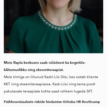
Meie Rapla keskuses saab nüüdsest ka kognitiiv-
käitumuslikku ning skeemiteraapiat.
Meie tiimiga on liitunud Kadri-Liis Sitsi, kes ootab kliente
KKT ning skeemiteraapiasse. Kadr-Liisi ning tema poolt
pakutavate teraapiate kohta saad rohkem lugeda
SIIT.
Psühhosotsiaalsete riskide hindamise töötuba HR Boothcamp